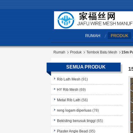
RUMAH
PRODUK
Rumah
Produk
Tembok Batu Mesh
15m Pa
SEMUA PRODUK
1
Rib Lath Mesh
(91)
HY Rib Mesh
(69)
Metal Rib Lath
(56)
reng logam diperluas
(78)
Bekisting berusuk tinggi
(65)
Plaster Angle Bead
(95)