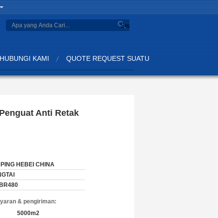
Search
HUBUNGI KAMI
QUOTE REQUEST SUATU
Penguat Anti Retak
PING HEBEI CHINA
NGTAI
BR480
yaran & pengiriman:
5000m2