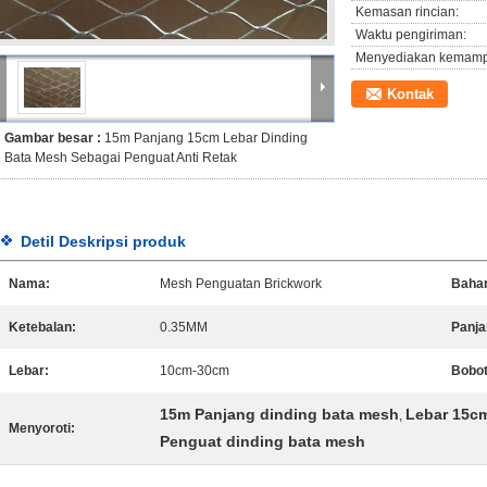
Kemasan rincian:
Waktu pengiriman:
Menyediakan kemam
Kontak
Gambar besar :
15m Panjang 15cm Lebar Dinding
Bata Mesh Sebagai Penguat Anti Retak
Detil Deskripsi produk
Nama:
Mesh Penguatan Brickwork
Baha
Ketebalan:
0.35MM
Panja
Lebar:
10cm-30cm
Bobot
15m Panjang dinding bata mesh
Lebar 15c
,
Menyoroti:
Penguat dinding bata mesh