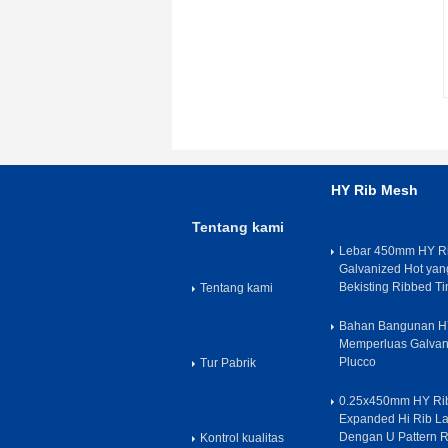
HY Rib Mesh
Tentang kami
Lebar 450mm HY Ri
Galvanized Hot yan
Bekisting Ribbed Ti
Tentang kami
Bahan Bangunan H
Memperluas Galvani
Plucco
Tur Pabrik
0.25x450mm HY Ri
Expanded Hi Rib L
Dengan U Pattern 
Kontrol kualitas