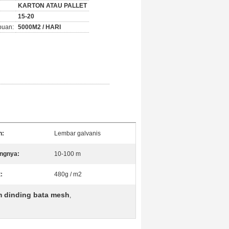
KARTON ATAU PALLET
15-20
puan:
5000M2 / HARI
n:
Lembar galvanis
ngnya:
10-100 m
:
480g / m2
m dinding bata mesh
,