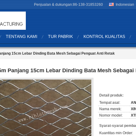
Penjualan & dukungan:
86-138-31853260
Indonesian
TENTANG KAMI
TUR PABRIK
KONTROL KUALITAS
njang 15cm Lebar Dinding Bata Mesh Sebagai Penguat Anti Retak
5m Panjang 15cm Lebar Dinding Bata Mesh Sebagai 
Detail produk:
Tempat asal:
AN
Nama merek:
XI
Nomor model:
XT
Syarat-syarat pemba
Kuantitas min Order: