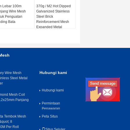
m Lebar 100m
370g / M2 Hot Dipped
njang Wire Mesh
Galvanized Stainless
tuk Penguatan
Steel Brick
ding Bata
Reinforcement Mesh
Expanded Metal
 Mesh
Hubungi kami
nry Wire Mesh
inless Steel Metal
er
Hubungi kami
amond Mesh Coil
12x25mm Panjang
Permintaan
Penawaran
ata Tembok Mesh
Peta Situs
&quot; 8
0M Per Roll
Situs Seluler