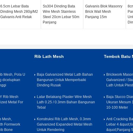
6.5cm Lebar Bata
Ss304 Dinding Bata
Galvanis Blok Masonry
8c
Dinding Mesh 280g/M2
Wire Mesh Stainless
Brick Wall Mesh
Pa
Galvanis Anti Retak
Steel 20cm Lebar 50m
Panjang 15m
Un
Panjang
Din
Rib Lath Mesh
Tembok Batu
b Mesh, Pola U
Baja Galvanized Metal Lath Bahan
Brickwork Maso
g dicelupkan
Bangunan Untuk Memperbaiki
Galvanized / Sta
nggi
Dinding Rusak
Lath Untuk Plest
Y Rib Mesh
Latar Belakang Plaster Wire Mesh
Baja Stucco Di
zed Metal For
Lath 0.25 / 0.3mm Bahan Bangunan
Ukuran Mesum 
Tebal
10-100 Meter
b Mesh,
Konstruksi Rib Lath Mesh, 0.3mm
Anti Cracking B
ath Formwork
Galvanized Expanded Metal Mesh
Lebar 4 &quot;6
Rib Bone
Untuk Rendering
&quot;Panjang 5