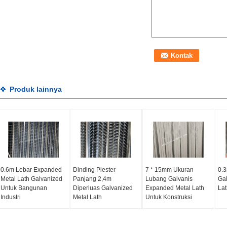
Produk lainnya
0.6m Lebar Expanded
Dinding Plester
7 * 15mm Ukuran
0.3
Metal Lath Galvanized
Panjang 2,4m
Lubang Galvanis
Gal
Untuk Bangunan
Diperluas Galvanized
Expanded Metal Lath
Lat
Industri
Metal Lath
Untuk Konstruksi