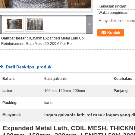
Kemasan rincian:
Waktu pengiriman:
Menyediakan kemam
Kontak
Gambar besar :
0,35mm Expanded Metal Lath Coil,
Reinforcement Bata Mesh 50-200M Per Roll
Detil Deskripsi produk
Bahan:
Baja galvanis
Ketebalan:
Lebar:
100mm, 150mm, 200mm
Panjang:
Packing:
karton
logam galvanis lath
rol rusuk logam yang d
Menyoroti:
,
Expanded Metal Lath, COIL MESH, THICK