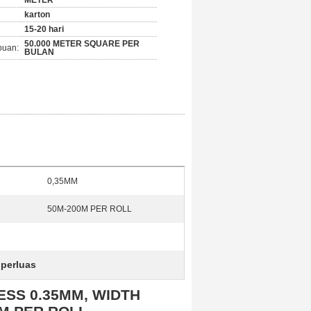
METER
karton
15-20 hari
50.000 METER SQUARE PER
puan:
BULAN
0,35MM
50M-200M PER ROLL
iperluas
NESS 0.35MM, WIDTH