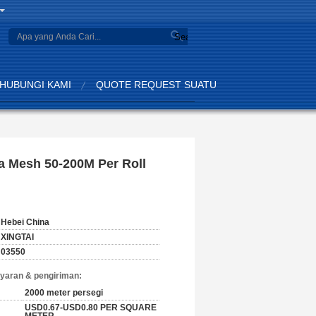
Search
HUBUNGI KAMI
QUOTE REQUEST SUATU
a Mesh 50-200M Per Roll
Hebei China
XINGTAI
03550
yaran & pengiriman:
2000 meter persegi
USD0.67-USD0.80 PER SQUARE