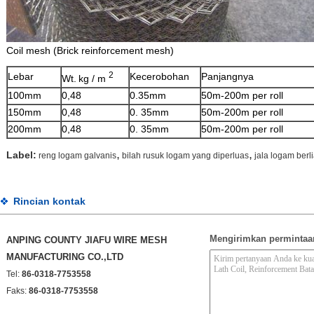
Coil mesh (Brick reinforcement mesh)
2
Lebar
Kecerobohan
Panjangnya
Wt.
kg / m
100mm
0,48
0.35mm
50m-200m per roll
150mm
0,48
0. 35mm
50m-200m per roll
200mm
0,48
0. 35mm
50m-200m per roll
,
,
Label:
reng logam galvanis
bilah rusuk logam yang diperluas
jala logam berl
Rincian kontak
Mengirimkan permintaa
ANPING COUNTY JIAFU WIRE MESH
MANUFACTURING CO.,LTD
Tel:
86-0318-7753558
Faks:
86-0318-7753558