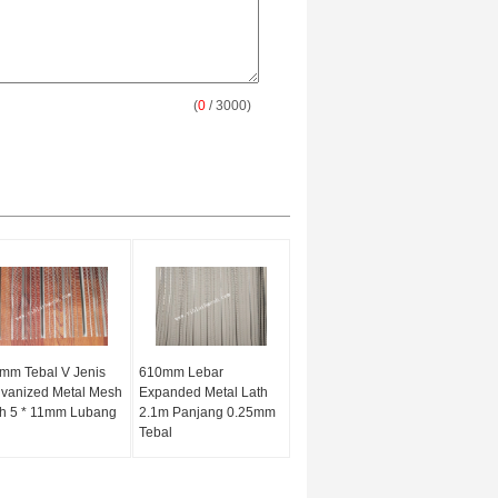
(
0
/ 3000)
mm Tebal V Jenis
610mm Lebar
vanized Metal Mesh
Expanded Metal Lath
h 5 * 11mm Lubang
2.1m Panjang 0.25mm
Tebal