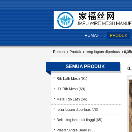
RUMAH
PRODUK
Rumah
Produk
reng logam diperluas
0,35
SEMUA PRODUK
0
Rib Lath Mesh
(91)
HY Rib Mesh
(69)
Metal Rib Lath
(56)
reng logam diperluas
(78)
Bekisting berusuk tinggi
(65)
Plaster Angle Bead
(95)